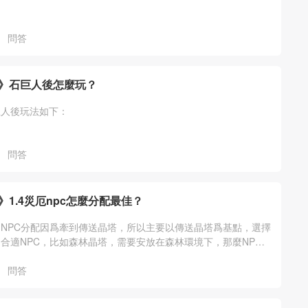
問答
》石巨人後怎麼玩？
巨人後玩法如下：
問答
》1.4災厄npc怎麼分配最佳？
NPC分配因爲牽到傳送晶塔，所以主要以傳送晶塔爲基點，選擇
合適NPC，比如森林晶塔，需要安放在森林環境下，那麼NPC
，最少要有一個喜歡森林環境，另
問答