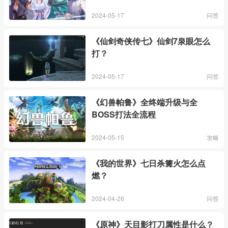
2024-05-17
问答
《仙剑奇侠传七》仙剑7泉眼怎么
打？
2024-05-17
问答
《幻兽帕鲁》全终端升级与全
BOSS打法全流程
2024-05-15
攻略
《我的世界》七日杀篝火怎么点
燃？
2024-04-26
问答
《原神》天目影打刀属性是什么？