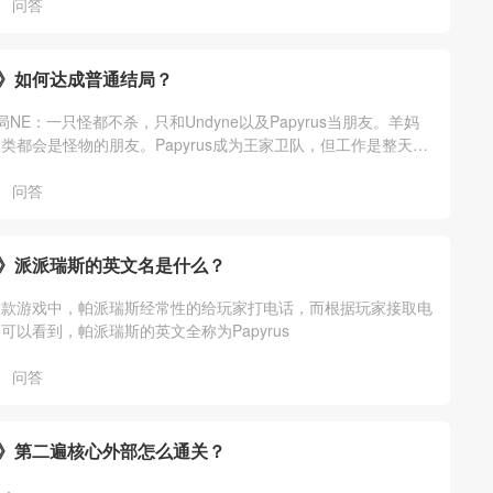
问答
》如何达成普通结局？
NE：一只怪都不杀，只和Undyne以及Papyrus当朋友。羊妈
类都会是怪物的朋友。Papyrus成为王家卫队，但工作是整天浇
e协助宅龙一
问答
》派派瑞斯的英文名是什么？
这款游戏中，帕派瑞斯经常性的给玩家打电话，而根据玩家接取电
可以看到，帕派瑞斯的英文全称为Papyrus
问答
》第二遍核心外部怎么通关？
略：