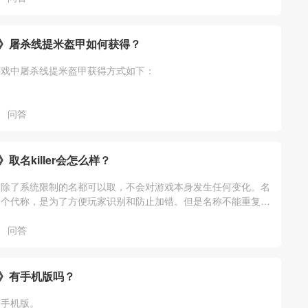
》屠杀线提米盔甲如何获得？
游戏中屠杀线提米盔甲获得方式如下：
问答
取名killer会怎么样？
，除了系统限制的名都可以取，不会对游戏本身发生任何变化。名
一个代称，是为了方便玩家识别和防止加错。但是名称不能重复。
同的名字只会有一个玩家。
问答
》有手机版吗？
有手机版。