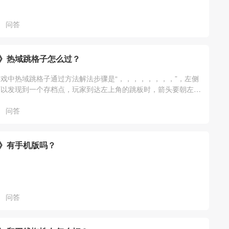
问答
》热域跳格子怎么过？
戏中热域跳格子通过方法解法步骤是“，，，，，，，，”，左侧
可以发现到一个存档点，玩家到达左上角的跳板时，箭头要朝左，
个地方玩家需要
问答
》有手机版吗？
问答