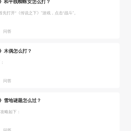
》和平线蜘蛛女怎么打？
首先打开“《传说之下》”游戏，点击“战斗”。
问答
》木偶怎么打？
下：
问答
》雪地谜题怎么过？
解攻略如下：
问答