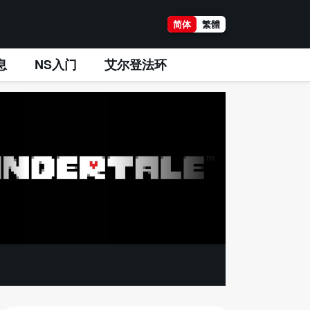
简体
繁體
息
NS入门
艾尔登法环