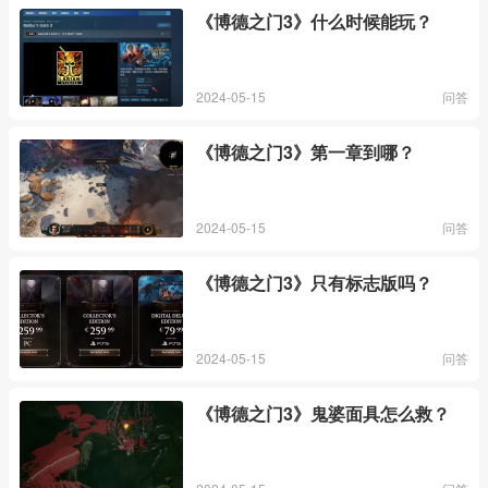
《博德之门3》什么时候能玩？
2024-05-15
问答
《博德之门3》第一章到哪？
2024-05-15
问答
《博德之门3》只有标志版吗？
2024-05-15
问答
《博德之门3》鬼婆面具怎么救？