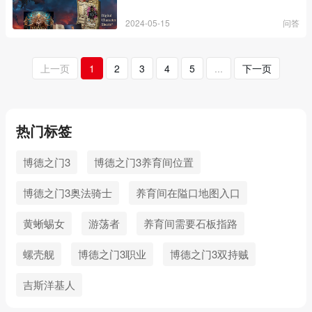
2024-05-15
问答
上一页
1
2
3
4
5
...
下一页
热门标签
博德之门3
博德之门3养育间位置
博德之门3奥法骑士
养育间在隘口地图入口
黄蜥蜴女
游荡者
养育间需要石板指路
螺壳舰
博德之门3职业
博德之门3双持贼
吉斯洋基人