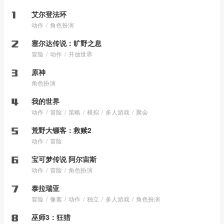
艾尔登法环
动作
角色扮演
塞尔达传说：旷野之息
冒险
动作
开放世界
原神
角色扮演
我的世界
动作
冒险
策略
模拟
多人游戏
聚会
荒野大镖客：救赎2
动作
冒险
宝可梦传说 阿尔宙斯
动作
冒险
角色扮演
泰拉瑞亚
冒险
像素
动作
独立
多人游戏
角色扮演
巫师3：狂猎