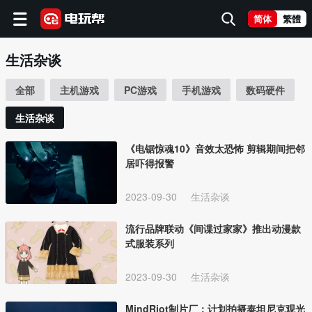
简体
繁體
生活杂谈
全部
主机游戏
PC游戏
手机游戏
数码硬件
生活杂谈
《电锯惊魂10》音效太恐怖 剪辑期间把邻
居吓得报警
2023-09-30
生活杂谈
流行品牌联动《间谍过家家》推出动漫款
式服装系列
2023-09-30
生活杂谈
MindRiot制片厂：计划拍摄泰坦尼克观光