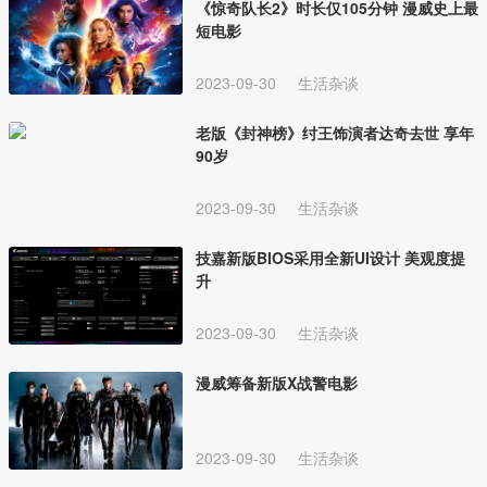
《惊奇队长2》时长仅105分钟 漫威史上最
短电影
2023-09-30
生活杂谈
老版《封神榜》纣王饰演者达奇去世 享年
90岁
2023-09-30
生活杂谈
技嘉新版BIOS采用全新UI设计 美观度提
升
2023-09-30
生活杂谈
漫威筹备新版X战警电影
2023-09-30
生活杂谈