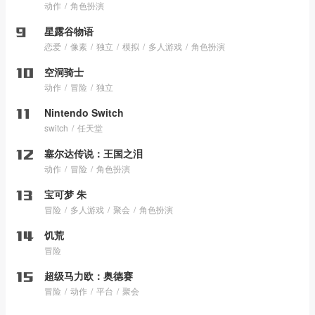
动作
角色扮演
星露谷物语
恋爱
像素
独立
模拟
多人游戏
角色扮演
空洞骑士
动作
冒险
独立
Nintendo Switch
switch
任天堂
塞尔达传说：王国之泪
动作
冒险
角色扮演
宝可梦 朱
冒险
多人游戏
聚会
角色扮演
饥荒
冒险
超级马力欧：奥德赛
冒险
动作
平台
聚会