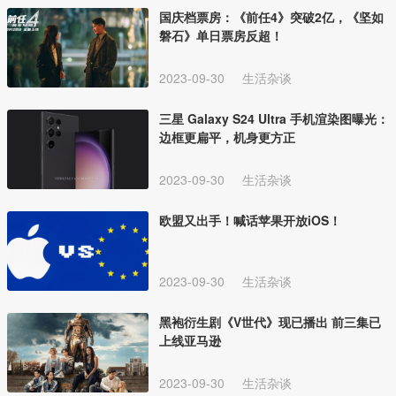
国庆档票房：《前任4》突破2亿，《坚如
磐石》单日票房反超！
2023-09-30
生活杂谈
三星 Galaxy S24 Ultra 手机渲染图曝光：
边框更扁平，机身更方正
2023-09-30
生活杂谈
欧盟又出手！喊话苹果开放iOS！
2023-09-30
生活杂谈
黑袍衍生剧《V世代》现已播出 前三集已
上线亚马逊
2023-09-30
生活杂谈