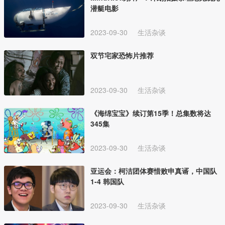
潜艇电影
2023-09-30
生活杂谈
双节宅家恐怖片推荐
2023-09-30
生活杂谈
《海绵宝宝》续订第15季！总集数将达
345集
2023-09-30
生活杂谈
亚运会：柯洁团体赛惜败申真谞，中国队
1-4 韩国队
2023-09-30
生活杂谈