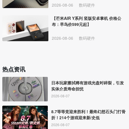
2026-08-06
数码硬件
【芒米AIR Y系列 竖版安卓掌机 价格公
布：早鸟价599元起】
2026-08-06
数码硬件
热点资讯
日本玩家擦拭稀有游戏光盘时碎裂，引发
实体介质寿命担忧
2026-08-07
8.7等等党迎来胜利！最终幻想石头门打骨
折！214个游戏迎来新/史低
2026-08-07