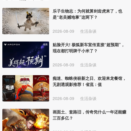
乐子生物志：为何就算剑齿虎来了，也
是“老吴撼地掌”这两下？
2026-08-09
生活杂谈
贴脸开大! 极狐新车宣传直接“超预期”，
现在都打明牌干小米了？
2026-08-09
生活杂谈
痴迷、蜘蛛侠崭新之日、欢迎来龙餐馆，
无剧透观影推荐！省流：值
2026-08-09
生活杂谈
画面土、套路旧，传奇凭什么一年还能赚
三百多亿？