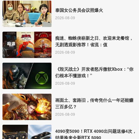
泰国女公务员会议照爆火
2026-08-09
痴迷、蜘蛛侠崭新之日、欢迎来龙餐馆，
无剧透观影推荐！省流：值
2026-08-09
《毁灭战士》开发者怒斥微软Xbox：“你
们根本不懂游戏！”
2026-08-09
画面土、套路旧，传奇凭什么一年还能赚
三百多亿？
2026-08-09
4090变5090！RTX 4090出问题送修4次，
结果换来全新RTX 5090