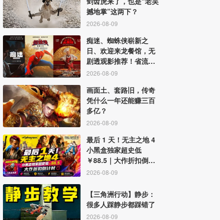
剑齿虎来了，也是“老吴
撼地掌”这两下？
2026-08-09
痴迷、蜘蛛侠崭新之
日、欢迎来龙餐馆，无
剧透观影推荐！省流：
值
2026-08-09
画面土、套路旧，传奇
凭什么一年还能赚三百
多亿？
2026-08-09
最后 1 天！无主之地 4
小黑盒独家超史低
￥88.5｜大作折扣倒计
时
2026-08-09
【三角洲行动】静步：
很多人踩静步都踩错了
2026-08-09