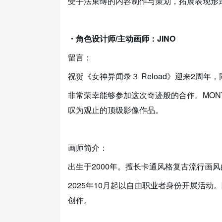
受手法束缚的内容制作与策划，拓展表现形式与体
・角色设计师/主动画师：JINO
留言：
祝贺《女神异闻录３ Reload》迎来2周年
非常荣幸能够参加这次奇迹般的合作。MON
叹为观止的顶级影像作品。
画师简介：
出生于2000年。擅长卡通风格复古流行画
2025年10月起以自由职业者身份开展活
创作。