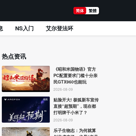
简体
繁體
息
NS入门
艾尔登法环
热点资讯
《昭和米国物语》官方
PC配置要求门槛十分亲
民GTX960也能玩
2026-08-09
贴脸开大! 极狐新车宣传
直接“超预期”，现在都
打明牌干小米了？
2026-08-09
乐子生物志：为何就算