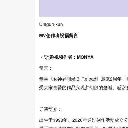
Uniguri-kun
MV创作者祝福留言
・导演/视频作者：MONYA
留言：
恭喜《女神异闻录３ Reload》迎来2周
受大家喜爱的作品实现梦幻般的邂逅。感谢
导演简介：
出生于1998年。2020年通过创作活动成