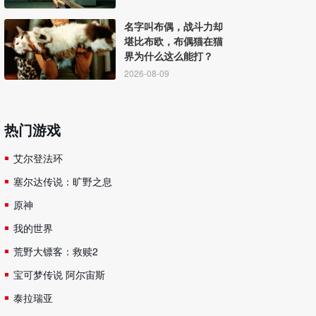
名字叫布偶，战斗力却
堪比布欧，布偶猫在猫
界为什么这么能打？
2026-08-09
热门游戏
艾尔登法环
塞尔达传说：旷野之息
原神
我的世界
荒野大镖客：救赎2
宝可梦传说 阿尔宙斯
泰拉瑞亚