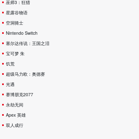
巫师3：狂猎
星露谷物语
空洞骑士
Nintendo Switch
塞尔达传说：王国之泪
宝可梦 朱
饥荒
超级马力欧：奥德赛
光遇
赛博朋克2077
永劫无间
Apex 英雄
双人成行