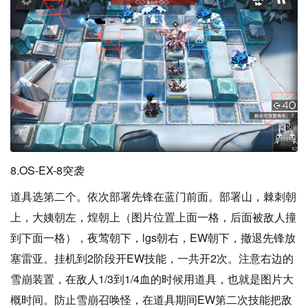
8.OS-EX-8突袭
道具选第二个。依次部署先锋在蓝门前面。部署山，棘刺朝
上，大姨朝左，煌朝上（图片位置上面一格，后面被敌人撞
到下面一格），夜莺朝下，lgs朝右，EW朝下，撤退先锋放
塞雷亚。挂机到2阶段开EW技能，一共开2次。注意右边的
雪崩装置，在敌人1/3到1/4血的时候用道具，也就是图片大
概时间。防止雪崩召唤怪，在道具期间EW第二次技能把敌