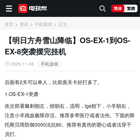
简体
繁體
首页
资讯
手机游戏
正文
【明日方舟雪山降临】OS-EX-1到OS-
EX-8突袭摆完挂机
2025-11-08
手机游戏
后面有2关可以单人，比前面关卡好打多了。
1.OS-EX-1突袭
依次部署棘刺朝左，煌朝右，流明，lgs朝下，小羊朝右，
注意小羊残血极限存活。推荐多带医疗或者法伤。下面的斯
托斯贝塔防御3000法抗80。推荐有真伤的塑心或者法穿干
员打。