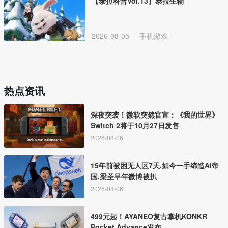
【泰拉科普Vol.13】泰拉生物
2026-08-05
手机游戏
热点资讯
深夜突袭！微软突然官宣：《我的世界》
Switch 2将于10月27日发售
2026-08-06
15年前被困无人区7天.如今一手缔造AI帝
国.梁圣早年微博被扒
2026-08-06
499元起！AYANEO复古掌机KONKR
Pocket Advance发布