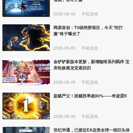
2026-08-05
手机游戏
网易首创：T0级绝密项目，今天“吃打
撤”终于曝光了
2026-08-05
手机游戏
金铲铲新版本更新，新增咖啡系列羁绊 宝
库轮换紫龙亚索回归
2026-08-05
手机游戏
盗贼严父！抓贼胜率超80%——奇迹蛋K
2026-08-05
手机游戏
世纪华通，已接近EA这类全球一线巨头体