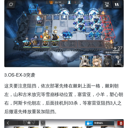
3.OS-EX-3突袭
这关要注意阻挡，依次部署先锋在棘刺上面一格，棘刺朝
左，山和古米放完等雪崩移动位置，塞雷亚，小羊，塑心朝
右，阿斯卡伦朝左，后面挂机到33杀，等塞雷亚阻挡3人之
后撤退先锋放重装加阻挡。