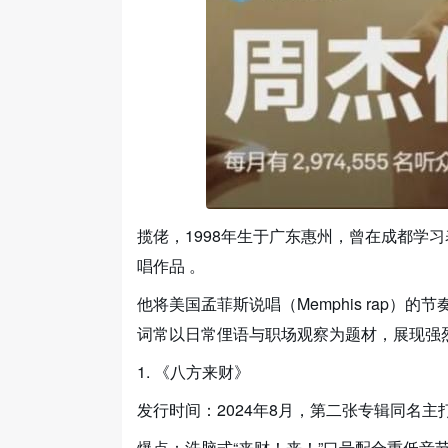
揽佬，1998年生于广东惠州，曾在成都学习
唱作品 。
他将美国孟菲斯说唱（Memphis rap
词常以日常俚语与职场观察为题材，展现强
1. 《八方来财》
发行时间：2024年8月，第二张专辑同名主
爆点：洗脑式“来财！来！”口号配合重低音节