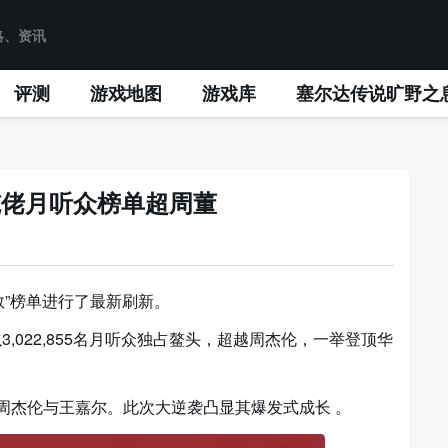
评测
游戏地图
游戏库
塞尔达传说旷野之
揽佬月听众榜单超周董
听众数”榜单进行了最新刷新。
）以3,022,855名月听众独占鳌头，超越周杰伦，一举登顶华
周杰伦与王嘉尔。此次大逆袭凸显其爆发式成长 。