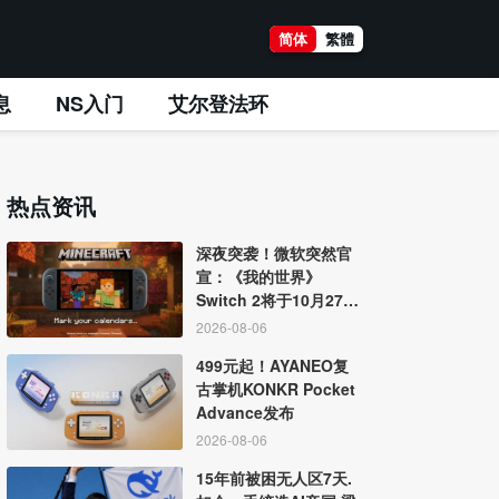
简体
繁體
息
NS入门
艾尔登法环
热点资讯
深夜突袭！微软突然官
宣：《我的世界》
Switch 2将于10月27日
发售
2026-08-06
499元起！AYANEO复
古掌机KONKR Pocket
Advance发布
2026-08-06
15年前被困无人区7天.