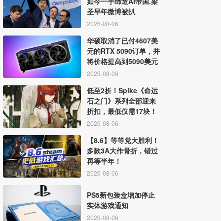
如今一手缔造AI帝国.梁
圣早年微博被扒
2026-08-06
华硕取消了已付4607美
元的RTX 5090订单，并
将价格提高到5090美元
2026-08-06
低至2折！Spike《命运
石之门》系列全部迎来
折扣，最低仅需17块！
2026-08-06
【8.6】等等党大胜利！
多款3A大作骨折，错过
再等半年！
2026-08-06
PS5新包装盒增加停止
实体游戏通知
2026-08-06