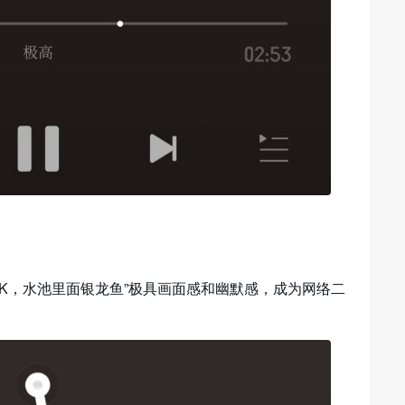
K，水池里面银龙鱼”极具画面感和幽默感，成为网络二