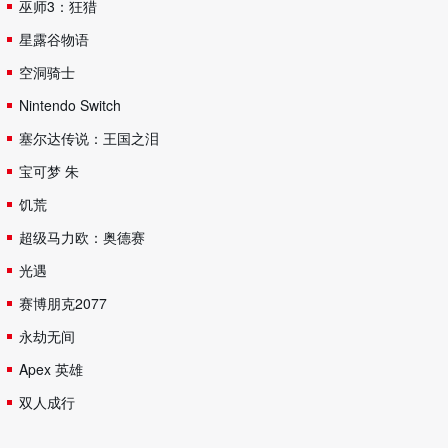
巫师3：狂猎
星露谷物语
空洞骑士
Nintendo Switch
塞尔达传说：王国之泪
宝可梦 朱
饥荒
超级马力欧：奥德赛
光遇
赛博朋克2077
永劫无间
Apex 英雄
双人成行