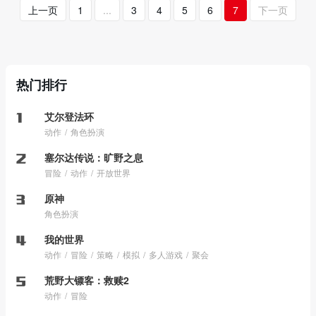
上一页
1
...
3
4
5
6
7
下一页
热门排行
艾尔登法环
动作
角色扮演
塞尔达传说：旷野之息
冒险
动作
开放世界
原神
角色扮演
我的世界
动作
冒险
策略
模拟
多人游戏
聚会
荒野大镖客：救赎2
动作
冒险