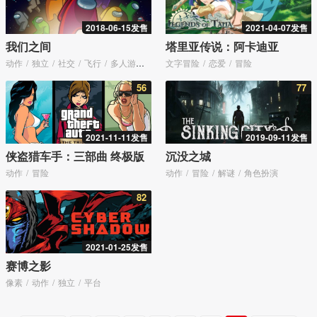
2018-06-15发售
2021-04-07发售
我们之间
塔里亚传说：阿卡迪亚
动作
独立
社交
飞行
多人游戏
聚会
文字冒险
恋爱
冒险
56
77
2021-11-11发售
2019-09-11发售
侠盗猎车手：三部曲 终极版
沉没之城
动作
冒险
动作
冒险
解谜
角色扮演
82
2021-01-25发售
赛博之影
像素
动作
独立
平台