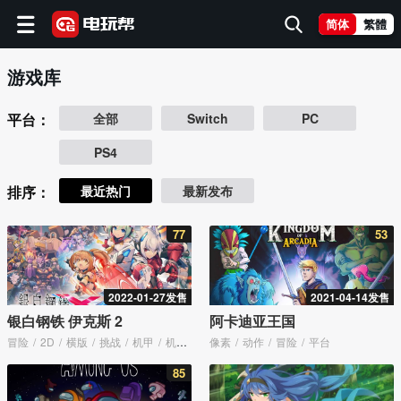
简体
繁體
游戏库
平台：
全部
Switch
PC
PS4
排序：
最近热门
最新发布
77
53
2022-01-27发售
2021-04-14发售
银白钢铁 伊克斯 2
阿卡迪亚王国
冒险
2D
横版
挑战
机甲
机器人
像素
像素
动作
冒险
平台
85