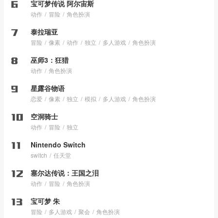
宝可梦传说 阿尔宙斯
动作
冒险
角色扮演
泰拉瑞亚
冒险
像素
动作
独立
多人游戏
角色扮演
巫师3：狂猎
动作
角色扮演
星露谷物语
恋爱
像素
独立
模拟
多人游戏
角色扮演
空洞骑士
动作
冒险
独立
Nintendo Switch
switch
任天堂
塞尔达传说：王国之泪
动作
冒险
角色扮演
宝可梦 朱
冒险
多人游戏
聚会
角色扮演