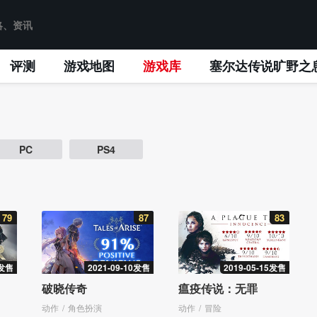
评测
游戏地图
游戏库
塞尔达传说旷野之
PC
PS4
79
87
83
4发售
2021-09-10发售
2019-05-15发售
破晓传奇
瘟疫传说：无罪
动作
角色扮演
动作
冒险