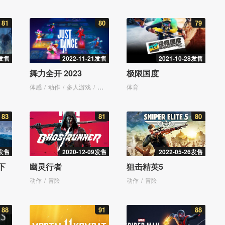
81
80
79
2发售
2022-11-21发售
2021-10-28发售
舞力全开 2023
极限国度
体感
动作
多人游戏
音乐
聚会
体育
83
81
80
1发售
2020-12-09发售
2022-05-26发售
下
幽灵行者
狙击精英5
动作
冒险
动作
冒险
88
91
88