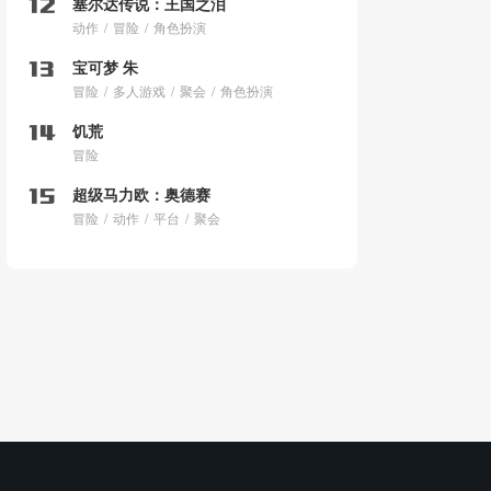
塞尔达传说：王国之泪
动作
冒险
角色扮演
宝可梦 朱
冒险
多人游戏
聚会
角色扮演
饥荒
冒险
超级马力欧：奥德赛
冒险
动作
平台
聚会