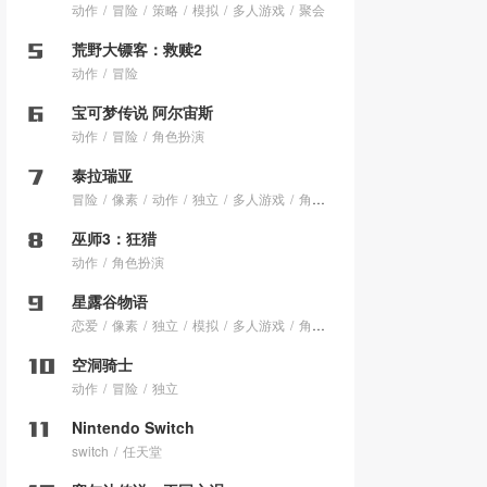
动作
冒险
策略
模拟
多人游戏
聚会
荒野大镖客：救赎2
动作
冒险
宝可梦传说 阿尔宙斯
动作
冒险
角色扮演
泰拉瑞亚
冒险
像素
动作
独立
多人游戏
角色扮演
巫师3：狂猎
动作
角色扮演
星露谷物语
恋爱
像素
独立
模拟
多人游戏
角色扮演
空洞骑士
动作
冒险
独立
Nintendo Switch
switch
任天堂