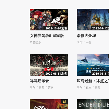
95
2022-10-20发售
2022-07-1
女神异闻录5 皇家版
暗影火炬城
角色扮演
动作
平台
2022-08-11发售
2019-01-3
咩咩启示录
深海迷航：冰点之
动作
冒险
策略
动作
独立
冒险
83