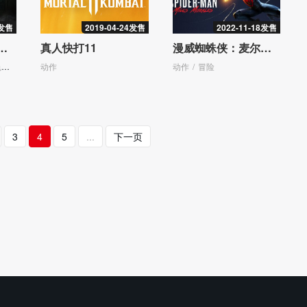
1发售
2019-04-24发售
2022-11-18发售
莉莉：骑士寂夜
真人快打11
漫威蜘蛛侠：麦尔斯・摩拉斯
演
动作
动作
冒险
3
4
5
...
下一页