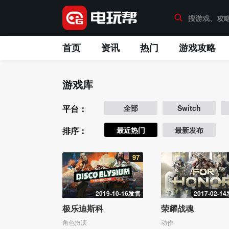
首页
资讯
热门
游戏攻略
游戏库
平台：
全部
Switch
排序：
最近热门
最新发布
97
2019-10-16发售
2017-02-1
极乐迪斯科
荣耀战魂
角色扮演
动作