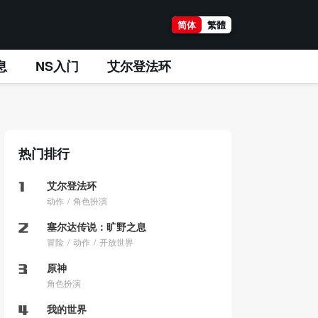
简体
繁體
息
NS入门
艾尔登法环
热门排行
艾尔登法环
动作
角色扮演
塞尔达传说：旷野之息
冒险
动作
开放世界
原神
角色扮演
我的世界