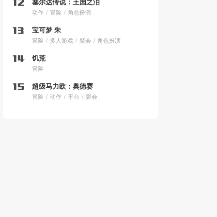
塞尔达传说：王国之泪
动作
冒险
角色扮演
宝可梦 朱
冒险
多人游戏
聚会
角色扮演
饥荒
冒险
超级马力欧：奥德赛
冒险
动作
平台
聚会