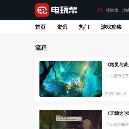
首页
资讯
热门
游戏攻略
流程
《精灵与萤
手手相传任
2022-09-19
《天穗之咲
【天穗之咲稻