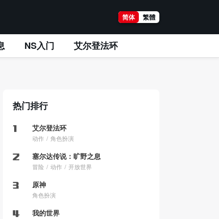
简体
繁體
息
NS入门
艾尔登法环
热门排行
艾尔登法环
动作
角色扮演
塞尔达传说：旷野之息
冒险
动作
开放世界
原神
角色扮演
我的世界