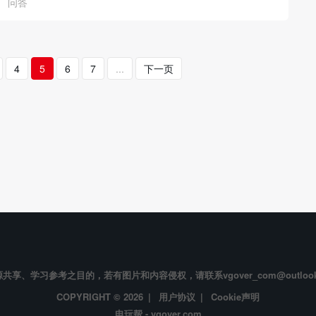
问答
4
5
6
7
...
下一页
享、学习参考之目的，若有图片和内容侵权，请联系vgover_com@outloo
COPYRIGHT © 2026 |
用户协议
|
Cookie声明
电玩帮 - vgover.com