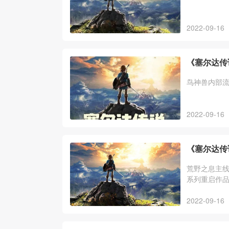
2022-09-16
《塞尔达传
鸟神兽内部
2022-09-16
《塞尔达传
荒野之息主线
系列重启作
具能力，并
2022-09-16