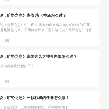
说：旷野之息》库依·塔卡神庙怎么过？
说：荒野之息》中，库依·塔卡神庙坐落在奥尔帕台地的左面，
题是融化的冰。下面就将带来《塞尔达传说：荒野之息》库依·
融化的冰）解法攻略，希望对大家有所
问答
说：旷野之息》塞尔达风之神兽内部怎么过？
神兽内部解密流程如下：
问答
说：旷野之息》三颗杉树的任务怎么做？
说》神庙挑战：三棵杉树的秘密。详细攻略如下：