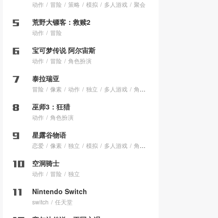
动作
冒险
策略
模拟
多人游戏
聚会
荒野大镖客：救赎2
动作
冒险
宝可梦传说 阿尔宙斯
动作
冒险
角色扮演
泰拉瑞亚
冒险
像素
动作
独立
多人游戏
角色扮演
巫师3：狂猎
动作
角色扮演
星露谷物语
恋爱
像素
独立
模拟
多人游戏
角色扮演
空洞骑士
动作
冒险
独立
Nintendo Switch
switch
任天堂