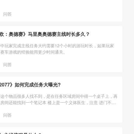
问答
欧：奥德赛》马里奥奥德赛主线时长多久？
中玩家完成主线任务大约需要12个小时的游玩时长，如果玩家
类赛车游戏的经验能用更少时间通关。
问答
2077》如何完成任务大曝光?
行这个物品很多人找不到，是在任务区域房间中得一个桌子上，再
房间还能找到一个笔记本 楼上是一个义体医生，注意 进门不要
有对话选项，具体大家自行体验，大
问答