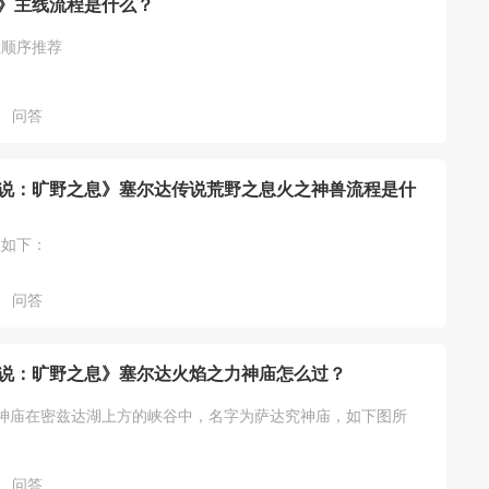
》主线流程是什么？
程顺序推荐
问答
说：旷野之息》塞尔达传说荒野之息火之神兽流程是什
程如下：
问答
说：旷野之息》塞尔达火焰之力神庙怎么过？
神庙在密兹达湖上方的峡谷中，名字为萨达究神庙，如下图所
问答