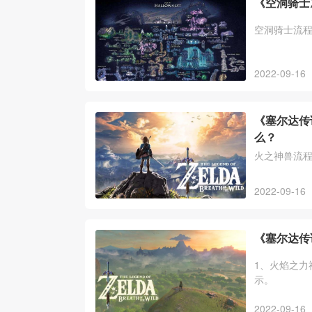
《空洞骑士
空洞骑士流
2022-09-16
《塞尔达传
么？
火之神兽流
2022-09-16
《塞尔达传
1、火焰之力
示。
2022-09-16