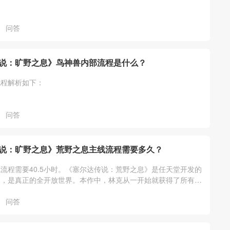
问答
说：旷野之息》鸟神兽内部流程是什么？
流程解析如下：
问答
说：旷野之息》荒野之息主线流程需要多久？
流程需要40.5小时。《塞尔达传说：荒野之息》是任天堂开发的
品，是真正的全开放世界。本作中，林克从一开始就获得了所有道
且可以和世界中的各种要素进行互
问答