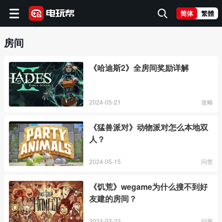
简体
繁體
房间
《哈迪斯2》全房间奖励详解
2024-05-21
攻略
《猛兽派对》动物派对怎么本地双
人？
2024-05-15
问答
《饥荒》wegame为什么搜不到好
友建的房间？
2024-02-23
问答