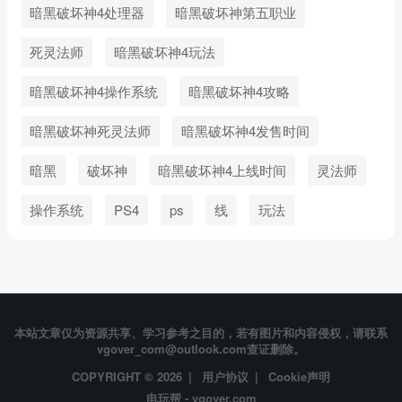
暗黑破坏神4处理器
暗黑破坏神第五职业
死灵法师
暗黑破坏神4玩法
暗黑破坏神4操作系统
暗黑破坏神4攻略
暗黑破坏神死灵法师
暗黑破坏神4发售时间
暗黑
破坏神
暗黑破坏神4上线时间
灵法师
操作系统
PS4
ps
线
玩法
本站文章仅为资源共享、学习参考之目的，若有图片和内容侵权，请联系
vgover_com@outlook.com查证删除。
COPYRIGHT © 2026 |
用户协议
|
Cookie声明
电玩帮 - vgover.com