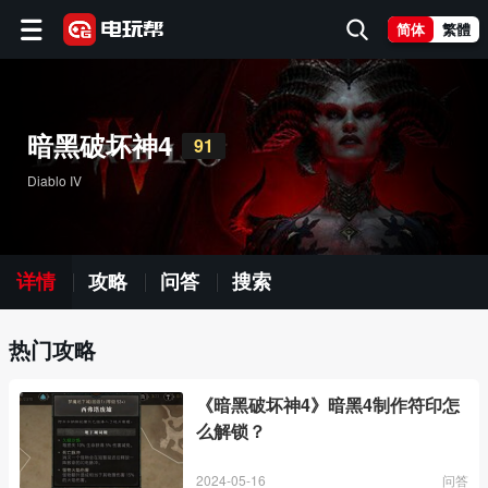
简体
繁體
暗黑破坏神4
91
Diablo IV
详情
攻略
问答
搜索
热门攻略
《暗黑破坏神4》暗黑4制作符印怎
么解锁？
2024-05-16
问答