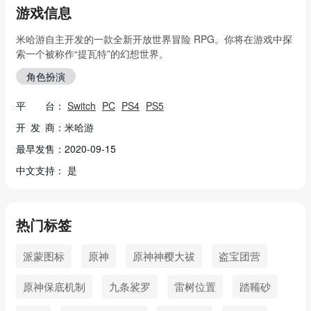
游戏信息
米哈游自主开发的一款全新开放世界冒险 RPG。你将在游戏中探
索一个被称作“提瓦特”的幻想世界。
角色扮演
平 台：
Switch
PC
PS4
PS5
开 发 商：米哈游
最早发售：2020-09-15
中文支持： 是
热门标签
派蒙图标
原神
原神神樱大祓
盗宝团营
原神保底机制
九条裟罗
雷树位置
踏鞴砂