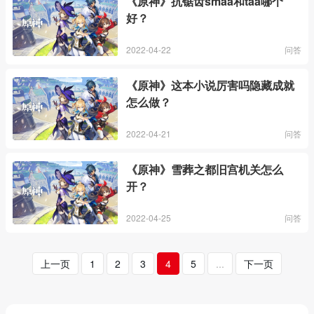
《原神》抗锯齿smaa和taa哪个
好？
2022-04-22
问答
《原神》这本小说厉害吗隐藏成就
怎么做？
2022-04-21
问答
《原神》雪葬之都旧宫机关怎么
开？
2022-04-25
问答
上一页
1
2
3
4
5
...
下一页