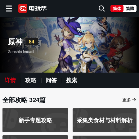
简体
繁體
原神
84
Genshin Impact
详情
攻略
问答
搜索
全部攻略 324篇
更多
新手专题攻略
采集类食材与材料解析