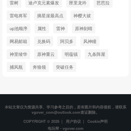
雷树
迪卢克元素爆发
匣里龙吟
芭芭拉
雷电将军
摘星崖最高点
神樱大祓
up池顺序
属性
雷神
原神刻晴
网易邮箱
兑换码
阿贝多
风神瞳
神里绫华
原神重云
明蕴镇
九条阵屋
捕风瓶
奔狼领
突破任务
本站文章仅为资源共享、学习参考之目的，若有图片和内容侵权，请联系
vgover_com@outlook.com查证删除。
COPYRIGHT © 2026 |
用户协议
|
Cookie声明
电玩帮 - vgover.com