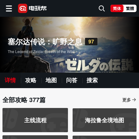
简体
繁體
塞尔达传说：旷野之息
97
The Legend of Zelda: Breath of the Wild
详情
攻略
地图
问答
搜索
全部攻略 377篇
更多
主线流程
海拉鲁全境地图