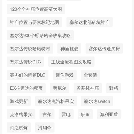
120个全神庙位置高清大图
神庙位置与要素标记地图
塞尔达北部矿坑神庙
塞尔达900个呀哈哈全收集攻略
塞尔达传说哈诺特村
神庙挑战
塞尔达传送买房
塞尔达传说DLC
主线全流程图文攻略
英杰们的诗篇DLC
迷你游戏
全套装
EX拉姆达的秘宝
莱尼尔
希基托神庙
野猪
游戏更新
塞尔达克洛格果实
塞尔达switch
克洛格果实
吉尔
雷电
鲈鱼
海利亚盾
剑之试炼
滑翔伞