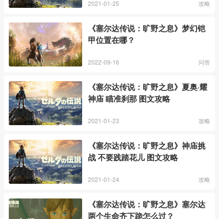
2021-01-25
攻略
《塞尔达传说：旷野之息》梦幻铠
甲位置在哪？
2022-09-16
问答
《塞尔达传说：旷野之息》夏奥·耀
神庙 瞄准刹那 图文攻略
2021-01-23
攻略
《塞尔达传说：旷野之息》神庙挑
战 不要践踏花儿 图文攻略
2021-01-24
攻略
《塞尔达传说：旷野之息》塞尔达
两个生命齐下跪怎么过？