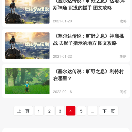
《塞尔达传说：旷野之息》达塔·库
斯神庙 沉没的援手 图文攻略
2021-01-20
攻略
《塞尔达传说：旷野之息》神庙挑
战 去影子指示的地方 图文攻略
2021-01-22
攻略
《塞尔达传说：旷野之息》利特村
在哪里？
2022-09-16
问答
上一页
1
2
3
4
5
...
下一页