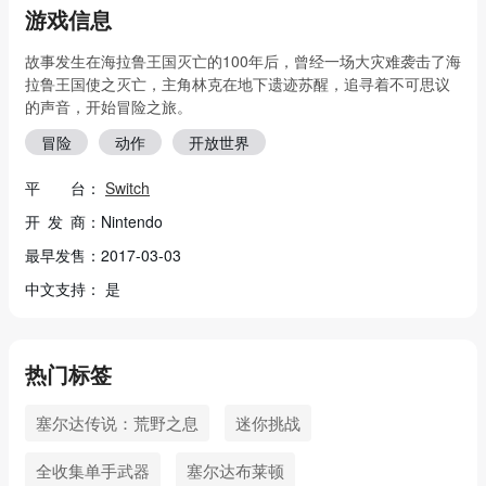
游戏信息
故事发生在海拉鲁王国灭亡的100年后，曾经一场大灾难袭击了海
拉鲁王国使之灭亡，主角林克在地下遗迹苏醒，追寻着不可思议
的声音，开始冒险之旅。
冒险
动作
开放世界
平 台：
Switch
开 发 商：Nintendo
最早发售：2017-03-03
中文支持： 是
热门标签
塞尔达传说：荒野之息
迷你挑战
全收集单手武器
塞尔达布莱顿