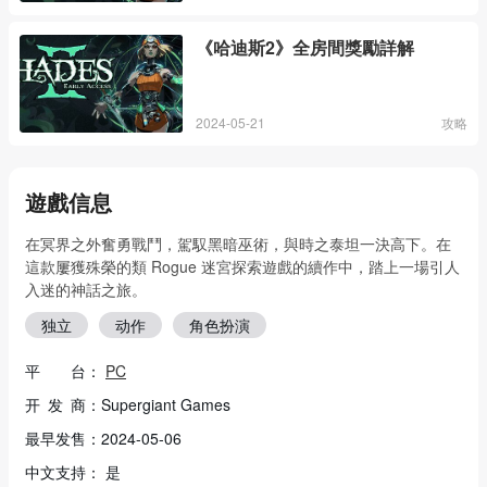
《哈迪斯2》全房間獎勵詳解
2024-05-21
攻略
遊戲信息
在冥界之外奮勇戰鬥，駕馭黑暗巫術，與時之泰坦一決高下。在
這款屢獲殊榮的類 Rogue 迷宮探索遊戲的續作中，踏上一場引人
入迷的神話之旅。
独立
动作
角色扮演
平 台：
PC
开 发 商：Supergiant Games
最早发售：2024-05-06
中文支持： 是