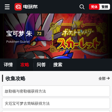
简体
繁體
宝可梦 朱
72
Pokémon Scarlet
详情
攻略
问答
搜索
收集攻略
全部
故勒顿与密勒顿获得方法
灾厄宝可梦古简蜗获得方法