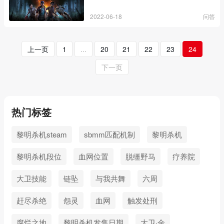
2022-06-18
问答
上一页
1
...
20
21
22
23
24
下一页
热门标签
黎明杀机steam
sbmm匹配机制
黎明杀机
黎明杀机段位
血网位置
脱缰野马
疗养院
大卫技能
链坠
与我共舞
六周
赶尽杀绝
怨灵
血网
触发处刑
腐烂之地
黎明杀机发售日期
大卫·金