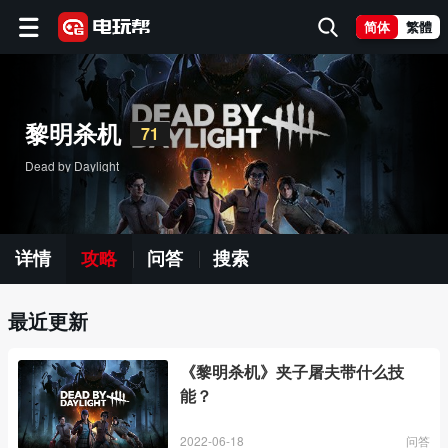
简体
繁體
黎明杀机
71
Dead by Daylight
详情
攻略
问答
搜索
最近更新
《黎明杀机》夹子屠夫带什么技
能？
2022-06-18
问答