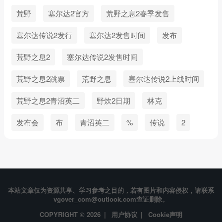
荒野
塞尔达2官方
荒野之息2春季发售
塞尔达传说2发行
塞尔达2发售时间
发布
荒野之息2
塞尔达传说2发售时间
荒野之息2跳票
荒野之息
塞尔达传说2上线时间
荒野之息2青沼英二
野炊2日期
林克
发布会
布
青沼英二
%
传说
2
本站文章仅为资源共享、学习参考之目的，若有图片和内容侵权，请联系
vgover_com@outlook.com查证删除。
COPYRIGHT © 2026 |
用户协议
|
Cookie声明