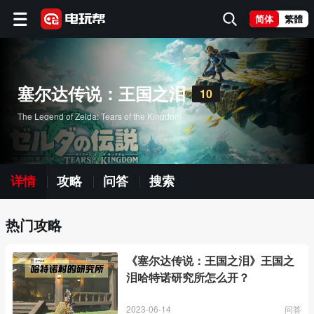
简体
繁體
塞尔达传说：王国之泪
10
The Legend of Zelda: Tears of the Kingdom
详情
攻略
问答
搜索
热门攻略
《塞尔达传说：王国之泪》王国之
泪哈特诺研究所怎么开？
2023-06-14
问答