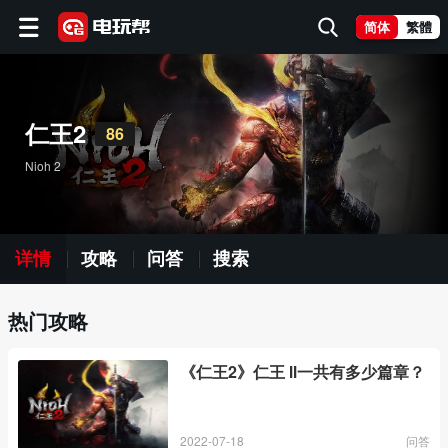
简体
繁體
仁王2
86
Nioh 2
详情
攻略
问答
搜索
热门攻略
《仁王2》仁王 Ⅱ一共有多少篇章？
2022-07-18
问答