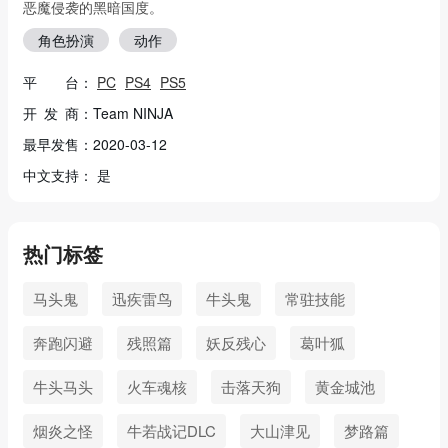
恶魔侵袭的黑暗国度。
角色扮演
动作
平 台：
PC
PS4
PS5
开 发 商：Team NINJA
最早发售：2020-03-12
中文支持： 是
热门标签
马头鬼
迅疾雷鸟
牛头鬼
常驻技能
奔跑闪避
残照篇
妖反残心
葛叶狐
牛头马头
火车魂核
击落天狗
黄金城池
烟炎之怪
牛若战记DLC
大山津见
梦路篇