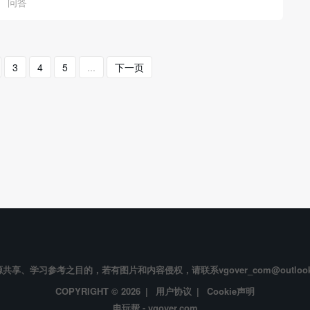
问答
3
4
5
...
下一页
享、学习参考之目的，若有图片和内容侵权，请联系vgover_com@outloo
COPYRIGHT © 2026 |
用户协议
|
Cookie声明
电玩帮 - vgover.com