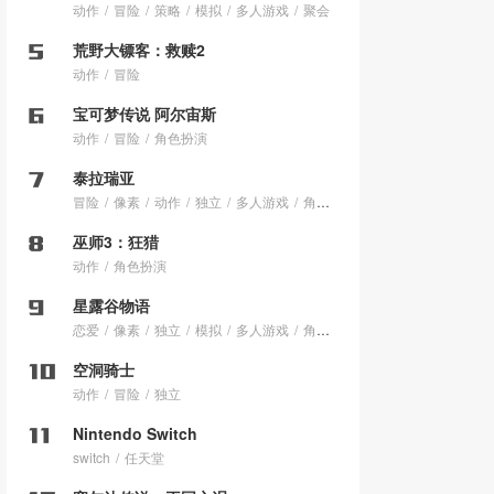
动作
冒险
策略
模拟
多人游戏
聚会
荒野大镖客：救赎2
动作
冒险
宝可梦传说 阿尔宙斯
动作
冒险
角色扮演
泰拉瑞亚
冒险
像素
动作
独立
多人游戏
角色扮演
巫师3：狂猎
动作
角色扮演
星露谷物语
恋爱
像素
独立
模拟
多人游戏
角色扮演
空洞骑士
动作
冒险
独立
Nintendo Switch
switch
任天堂