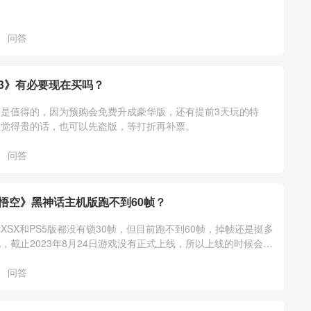
问答
3》有必要现在买吗？
是值得的，因为预购会免费升成豪华版，还有提前3天玩的特
在觉得贵的话，也可以先盗版，等打折再补票。
问答
悟空》黑神话主机版跑不到60帧？
XSX和PS5版都没有锁30帧，但目前跑不到60帧，掉帧还是挺多
，截止2023年8月24日游戏没有正式上线，所以上线的时候会有
问答