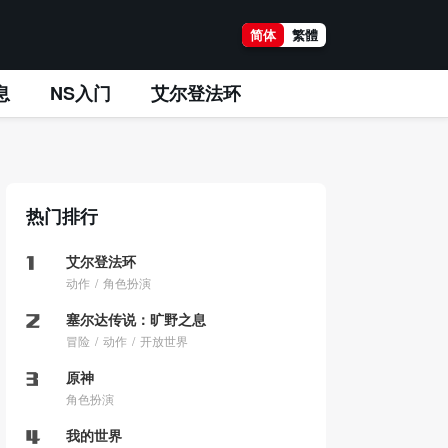
简体
繁體
息
NS入门
艾尔登法环
热门排行
艾尔登法环
动作
角色扮演
塞尔达传说：旷野之息
冒险
动作
开放世界
原神
角色扮演
我的世界