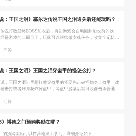
说：王国之泪》塞尔达传说王国之泪通关后还能玩吗？
传说打败最终BOSS加农后，再进游戏会自动回到加农前的状
已经是游戏的二周目了，玩家可以继续做支线任务，收集全记忆、
通祠堂、装备等其它游戏内容。
问答
说：王国之泪》王国之泪穿盔甲的怪怎么打？
传说：王国之泪》里想打败穿盔甲的怪要先击破怪物身上盔甲，建
武器击打或者炸弹花炸掉盔甲，等盔甲脱落后就可以像击杀普通怪
他。详细介绍如下：
问答
3》博德之门预购奖励在哪？
》的预购奖励可以在营地里面拿到。详细介绍如下：