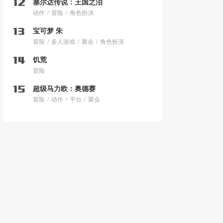
塞尔达传说：王国之泪
动作
冒险
角色扮演
宝可梦 朱
冒险
多人游戏
聚会
角色扮演
饥荒
冒险
超级马力欧：奥德赛
冒险
动作
平台
聚会