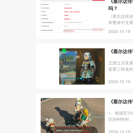
《塞尔达传
吗？
《塞尔达传
和繁体中文
戏内容都是
2024-10-19
《塞尔达传
王国之泪龙
套要三种龙的
攻药，雷龙角
2024-10-19
《塞尔达传
1、根据官方
区的利特村，
神殿，跟着
2024-10-19