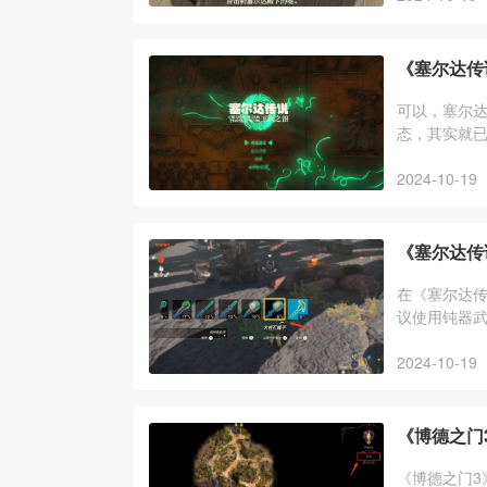
《塞尔达传
可以，塞尔达
态，其实就
呀哈哈、全
2024-10-19
《塞尔达传
在《塞尔达
议使用钝器
物一样打倒
2024-10-19
《博德之门
《博德之门3