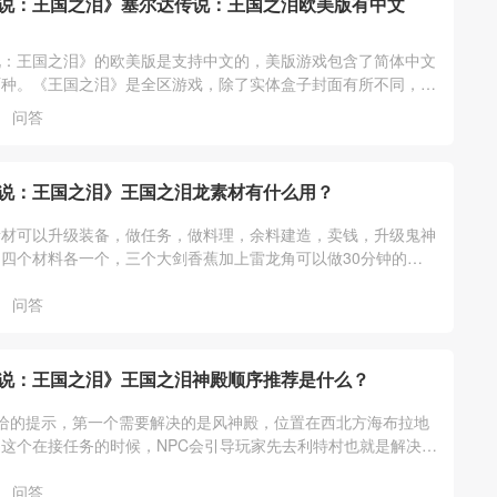
说：王国之泪》塞尔达传说：王国之泪欧美版有中文
说：王国之泪》的欧美版是支持中文的，美版游戏包含了简体中文
两种。《王国之泪》是全区游戏，除了实体盒子封面有所不同，游
一样的，任意版本都支持中文。
问答
说：王国之泪》王国之泪龙素材有什么用？
素材可以升级装备，做任务，做料理，余料建造，卖钱，升级鬼神
四个材料各一个，三个大剑香蕉加上雷龙角可以做30分钟的三
一个卖300，龙的爪子可以去三个
问答
说：王国之泪》王国之泪神殿顺序推荐是什么？
给的提示，第一个需要解决的是风神殿，位置在西北方海布拉地
这个在接任务的时候，NPC会引导玩家先去利特村也就是解决风
她们说的走就可以。
问答